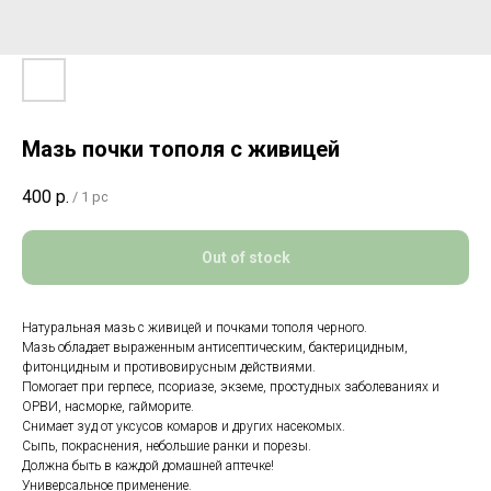
Мазь почки тополя с живицей
400
р.
/
1 pc
Out of stock
Натуральная мазь с живицей и почками тополя черного.
Мазь обладает выраженным антисептическим, бактерицидным,
фитонцидным и противовирусным действиями.
Помогает при герпесе, псориазе, экземе, простудных заболеваниях и
ОРВИ, насморке, гайморите.
Снимает зуд от уксусов комаров и других насекомых.
Сыпь, покраснения, небольшие ранки и порезы.
Должна быть в каждой домашней аптечке!
Универсальное применение.