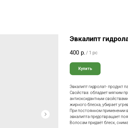
Эвкалипт гидрол
400
р.
/
1 pc
Купить
Эвкалипт гидролат- продукт п
Свойства: обладает мягким п
антиоксидантным свойствами.
жирного блеска, убирает угре
При постоянном применении в
эвкалипта предотвращает по
Волосам придаёт блеск, снима