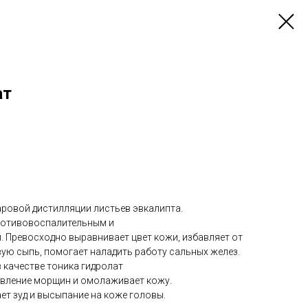
ат
аровой дистилляции листьев эвкалипта.
ротивовоспалительным и
 Превосходно выравнивает цвет кожи, избавляет от
вую сыпь, помогает наладить работу сальных желез.
 качестве тоника гидролат
явление морщин и омолаживает кожу.
ет зуд и высыпание на коже головы.