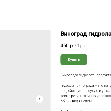
Виноград гидрол
450
р.
/
1 pc
Купить
Винограда гидролат - продукт
Гидролат винограда – это на
воздействует на сухую и уста
также результативно увлажняе
общий вид в целом.