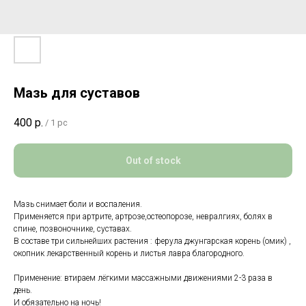
Мазь для суставов
400
р.
/
1 pc
Out of stock
Мазь снимает боли и воспаления.
Применяется при артрите, артрозе,остеопорозе, невралгиях, болях в
спине, позвоночнике, суставах.
В составе три сильнейших растения : ферула джунгарская корень (омик) ,
окопник лекарственный корень и листья лавра благородного.
Применение: втираем лёгкими массажными движениями 2-3 раза в
день.
И обязательно на ночь!