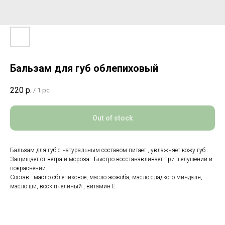
Бальзам для губ облепиховый
220
р.
/
1 pc
Out of stock
Бальзам для губ с натуральным составом питает , увлажняет кожу губ .
Защищает от ветра и мороза . Быстро восстанавливает при шелушении и
покраснении.
Состав : масло облепиховое, масло жожоба, масло сладкого миндаля,
масло ши, воск пчелиный , витамин Е