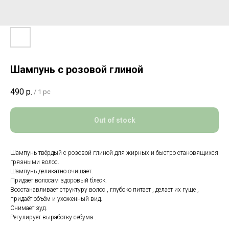
Шампунь с розовой глиной
490
р.
/
1 pc
Out of stock
Шампунь твёрдый с розовой глиной для жирных и быстро становящихся
грязными волос.
Шампунь деликатно очищает.
Придает волосам здоровый блеск.
Восстанавливает структуру волос , глубоко питает , делает их гуще ,
придаёт объём и ухоженный вид.
Снимает зуд.
Регулирует выработку себума .