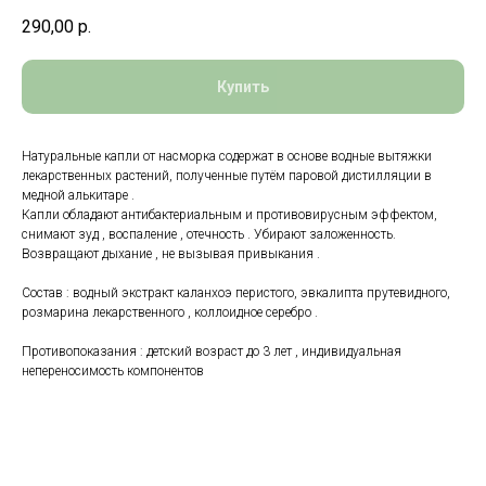
290,00
р.
Купить
Натуральные капли от насморка содержат в основе водные вытяжки
лекарственных растений, полученные путём паровой дистилляции в
медной алькитаре .
Капли обладают антибактериальным и противовирусным эффектом,
снимают зуд , воспаление , отечность . Убирают заложенность.
Возвращают дыхание , не вызывая привыкания .
Состав : водный экстракт каланхоэ перистого, эвкалипта прутевидного,
розмарина лекарственного , коллоидное серебро .
Противопоказания : детский возраст до 3 лет , индивидуальная
непереносимость компонентов