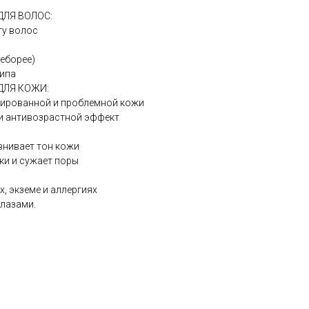
ЛЯ ВОЛОС:
ту волос
себорее)
типа
ДЛЯ КОЖИ:
нированной и проблемной кожи
и антивозрастной эффект
внивает тон кожи
ки и сужает поры
х, экземе и аллергиях
глазами.