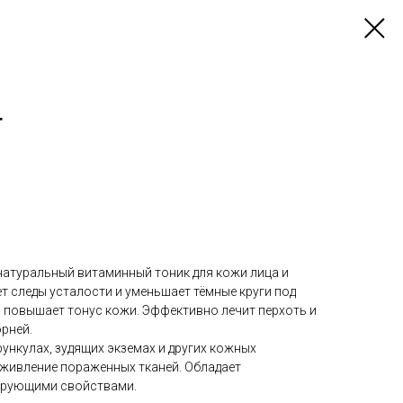
т
- натуральный витаминный тоник для кожи лица и
т следы усталости и уменьшает тёмные круги под
и повышает тонус кожи. Эффективно лечит перхоть и
рней.
ункулах, зудящих экземах и других кожных
аживление пораженных тканей. Обладает
ирующими свойствами.