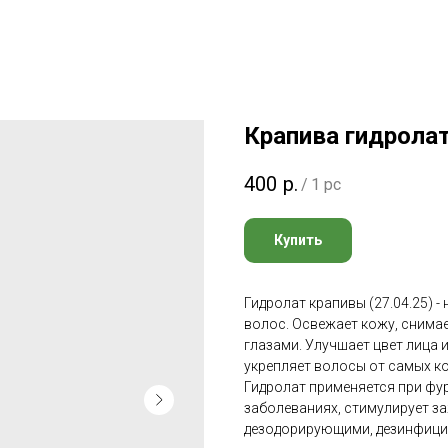
Крапива гидрола
400
р.
/
1 pc
Купить
Гидролат крапивы (27.04.25) 
волос. Освежает кожу, снимае
глазами. Улучшает цвет лица 
укрепляет волосы от самых ко
Гидролат применяется при фур
заболеваниях, стимулирует з
дезодорирующими, дезинфиц