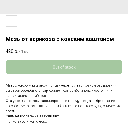
Мазь от варикоза с конским каштаном
420
р.
/
1 pc
Out of stock
Мазь с конским каштаном применяется при варикозном расширении
вен, тромбофлебите, эндартериите, посттромботических состояниях,
профилактике тромбозов.
Она укрепляет стенки капилляров и вен, предупреждает образование и
способствует рассасыванию тромбов в кровеносных сосудах, снимает их
спазмы.
Снимает воспаление и заживляет.
При усталости ног, отеках.