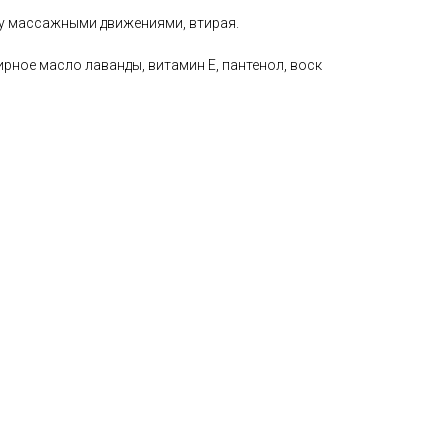
жу массажными движениями, втирая.
ирное масло лаванды, витамин Е, пантенол, воск